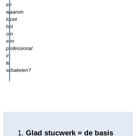
en
waarom
loont
het
om
een
professional
in
te
schakelen?
1.
Glad stucwerk = de basis