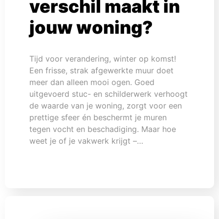
verschil maakt in
jouw woning?
Tijd voor verandering, winter op komst!
Een frisse, strak afgewerkte muur doet
meer dan alleen mooi ogen. Goed
uitgevoerd stuc- en schilderwerk verhoogt
de waarde van je woning, zorgt voor een
prettige sfeer én beschermt je muren
tegen vocht en beschadiging. Maar hoe
weet je of je vakwerk krijgt –…