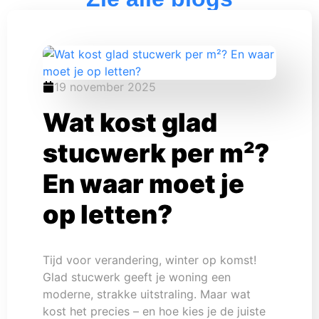
19 november 2025
Wat kost glad
stucwerk per m²?
En waar moet je
op letten?
Tijd voor verandering, winter op komst!
Glad stucwerk geeft je woning een
moderne, strakke uitstraling. Maar wat
kost het precies – en hoe kies je de juiste