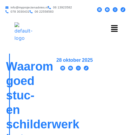
info@myprojectenadvies.nl
06 13923582
078 3030431
06 22558583
28 oktober 2025
Waarom
goed
stuc-
en
schilderwerk