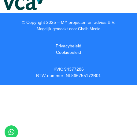
© Copyright 2025 – MY projecten en advies B.V.
Mogelijk gemaakt door
Ghalb Media
Privacybeleid
Cookiebeleid
KVK: 94377286
BTW-nummer: NL866755172B01